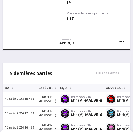
14
Moyenne de points par partie
1.17
JOUEUR
APERÇU
5 dernières parties
PLUS DE PARTIES
DATE
CATÉGORIE
ÉQUIPE
ADVERSAIRE
M5-TI-
Drummondville
Drummondvi
10 août 2024 18 h 30
M11(M)-MAUVE-6
M11(M)-
MOUSSE (L)
M5-TI-
Drummondville
Drummondvi
10 août 2024 17 h 30
M11(M)-MAUVE-6
M11(M)-
MOUSSE (L)
M5-TI-
Drummondville
Drummondvi
10 août 2024 16 h 30
M11(M)-MAUVE-6
M11(M)-
MOUSSE (L)