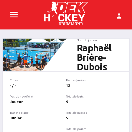
Nom du joueur
Raphaël
Brière-
Dubois
Cotes
Parties jouées
- / -
12
Position préféré
Total de buts
Joueur
9
Tranche d'âge
Total de passes
Junior
5
Total de points