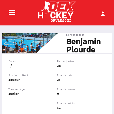
Nom du joueur
Benjamin
Plourde
Cotes
Parties jouées
- / -
28
Position préféré
Total de buts
Joueur
23
Tranche d'âge
Total de passes
Junior
9
Total de points
32