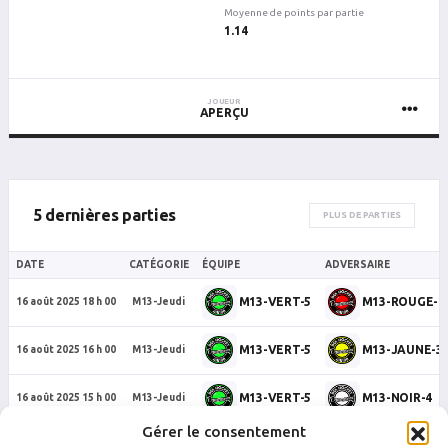
Moyenne de points par partie
1.14
JOUEUR
APERÇU
5 dernières parties
PLUS DE PARTIES
DATE
CATÉGORIE
ÉQUIPE
ADVERSAIRE
M13-VERT-5
M13-ROUGE-2
16 août 2025 18 h 00
M13-Jeudi
M13-VERT-5
M13-JAUNE-3
16 août 2025 16 h 00
M13-Jeudi
M13-VERT-5
M13-NOIR-4
16 août 2025 15 h 00
M13-Jeudi
Gérer le consentement
M13-VERT-5
M13-JAUNE-3
16 août 2025 13 h 30
M13-Jeudi