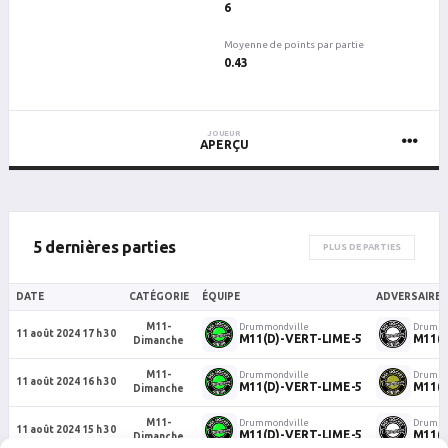
6
Moyenne de points par partie
0.43
JOUEUR
APERÇU
5 dernières parties
PLUS DE PARTIES
DATE
CATÉGORIE
ÉQUIPE
ADVERSAIRE
M11-
Drummondville
Drummo
11 août 2024 17 h 30
M11(D)-VERT-LIME-5
M11(D
Dimanche
M11-
Drummondville
Drummo
11 août 2024 16 h 30
M11(D)-VERT-LIME-5
M11(D
Dimanche
M11-
Drummondville
Drummo
11 août 2024 15 h 30
M11(D)-VERT-LIME-5
M11(D
Dimanche