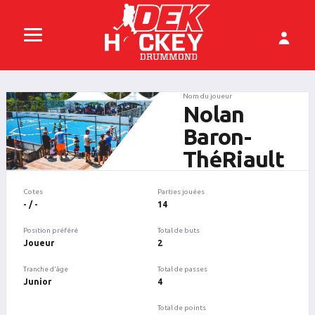
Nom du joueur
Nolan
Baron-
ThéRiault
Cotes
Parties jouées
- / -
14
Position préféré
Total de buts
Joueur
2
Tranche d'âge
Total de passes
Junior
4
Total de points