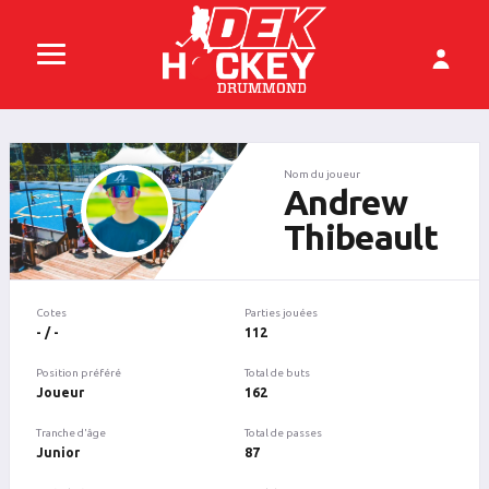
Nom du joueur
Andrew
Thibeault
Cotes
Parties jouées
- / -
112
Position préféré
Total de buts
Joueur
162
Tranche d'âge
Total de passes
Junior
87