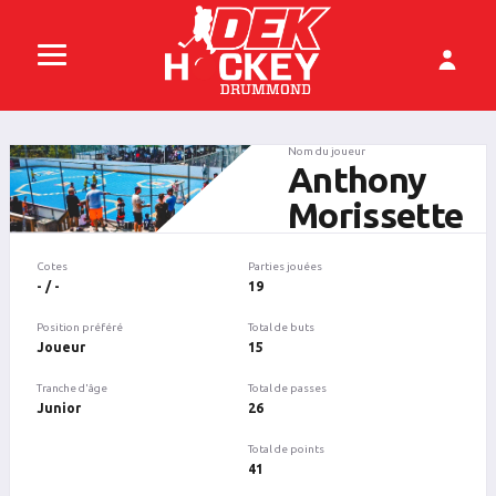
Nom du joueur
Anthony
Morissette
Cotes
Parties jouées
- / -
19
Position préféré
Total de buts
Joueur
15
Tranche d'âge
Total de passes
Junior
26
Total de points
41