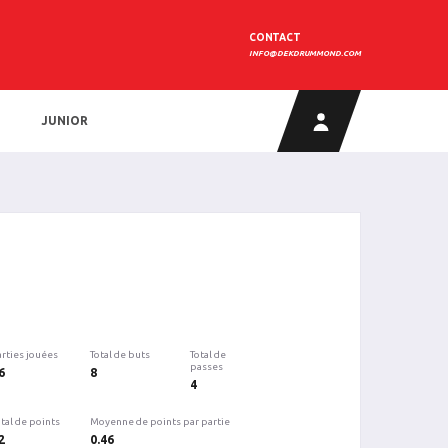
CONTACT
INFO@DEKDRUMMOND.COM
JUNIOR
arties jouées
Total de buts
Total de
passes
6
8
4
tal de points
Moyenne de points par partie
2
0.46