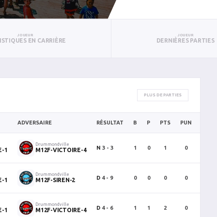
JOUEUR
JOUEUR
ISTIQUES EN CARRIÈRE
DERNIÈRES PARTIES
PLUS DE PARTIES
ADVERSAIRE
RÉSULTAT
B
P
PTS
PUN
BAN
Drummondville
N
3 - 3
1
0
1
0
0
E-1
M12F-VICTOIRE-4
Drummondville
D
4 - 9
0
0
0
0
0
E-1
M12F-SIREN-2
Drummondville
D
4 - 6
1
1
2
0
0
E-1
M12F-VICTOIRE-4