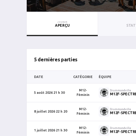
JOUEUR
APERÇU
STAT
5 dernières parties
DATE
CATÉGORIE
ÉQUIPE
M12-
Drummondville
5 août 2026 21 h 30
M12F-SPECTR
Féminin
M12-
Drummondville
8 juillet 2026 22 h 20
M12F-SPECTR
Féminin
M12-
Drummondville
1 juillet 2026 21 h 30
M12F-SPECTR
Féminin