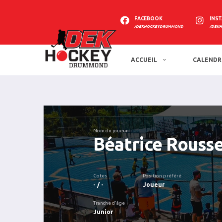
FACEBOOK
INS
/DEKHOCKEYDRUMMOND
/DEK
ACCUEIL
CALENDR
Nom du joueur
Béatrice Rouss
Cotes
Position préféré
- / -
Joueur
Tranche d'âge
Junior