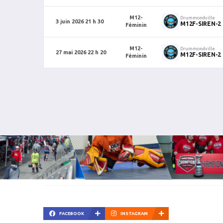
M12-
Drummondville
3 juin 2026 21 h 30
M12F-SIREN-2
Féminin
M12-
Drummondville
27 mai 2026 22 h 20
M12F-SIREN-2
Féminin
FACEBOOK
INSTAGRAM