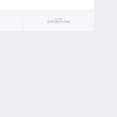
JOUEUR
DISTINCTIONS
PAN
BIN
PIN
0
0
0
0
0
0
0
0
0