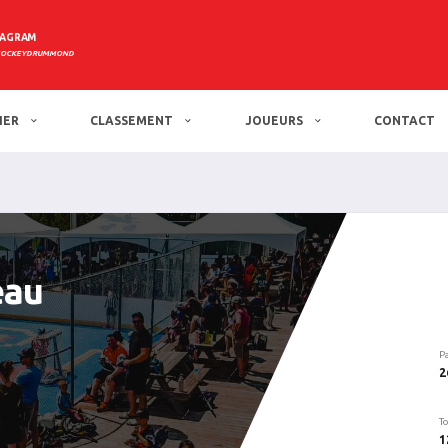
TAGRAM
HOCKEYDRUMMOND
IER
CLASSEMENT
JOUEURS
CONTACT
eau
P
2
To
1