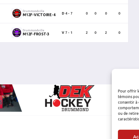
Drummondville
D
4 - 7
0
0
0
0
0
M12F-VICTOIRE-4
Drummondville
V
7 - 1
2
0
2
0
0
M12F-FROST-3
Pour offrir 
témoins pou
consentir à 
comportement
ou de retire
caractéristi
Ac