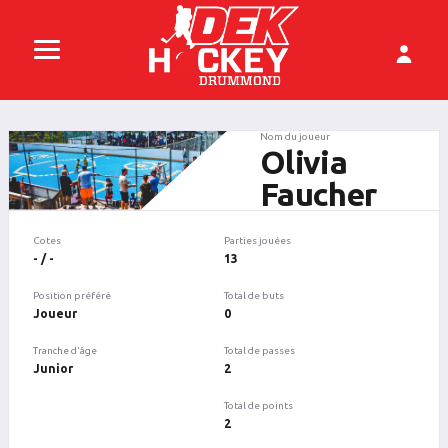
Nom du joueur
Olivia
Faucher
Cotes
Parties jouées
- / -
13
Position préféré
Total de buts
Joueur
0
Tranche d'âge
Total de passes
Junior
2
Total de points
2