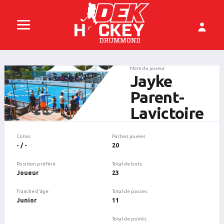
Nom du joueur
Jayke
Parent-
Lavictoire
Cotes
Parties jouées
- / -
20
Position préféré
Total de buts
Joueur
23
Tranche d'âge
Total de passes
Junior
11
Total de points