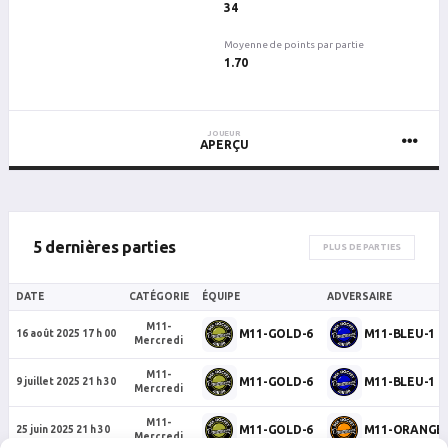
34
Moyenne de points par partie
1.70
JOUEUR
APERÇU
5 dernières parties
PLUS DE PARTIES
DATE
CATÉGORIE
ÉQUIPE
ADVERSAIRE
M11-
M11-GOLD-6
M11-BLEU-1
16 août 2025 17 h 00
Mercredi
M11-
M11-GOLD-6
M11-BLEU-1
9 juillet 2025 21 h 30
Mercredi
M11-
M11-GOLD-6
M11-ORANGE-
25 juin 2025 21 h 30
Mercredi