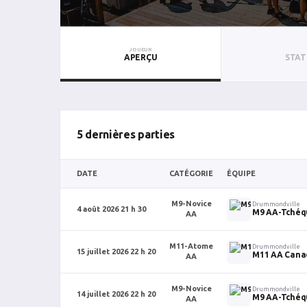
JOUEUR
APERÇU
STAT
5 dernières parties
DATE
CATÉGORIE
ÉQUIPE
M9-Novice
Drummondville
4 août 2026 21 h 30
M9 AA-Tchéq
AA
M11-Atome
Drummondville
15 juillet 2026 22 h 20
M11 AA Cana
AA
M9-Novice
Drummondville
14 juillet 2026 22 h 20
M9 AA-Tchéq
AA