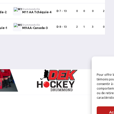
Drummondville
D
7 - 13
0
0
0
2
da-2
M11 AA Tchéquie-4
Drummondville
D
8 - 13
2
1
3
0
uie-1
M9 AA-Canada-3
Pour offrir 
témoins pou
consentir à 
comportement
ou de retire
caractéristi
Ac