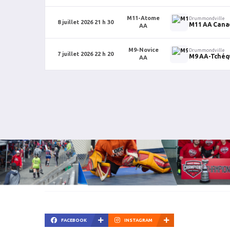
M11-Atome
Drummondville
8 juillet 2026 21 h 30
M11 AA Cana
AA
M9-Novice
Drummondville
7 juillet 2026 22 h 20
M9 AA-Tchéq
AA
FACEBOOK
INSTAGRAM