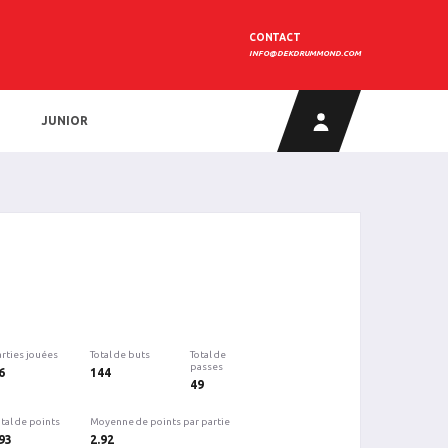
CONTACT
INFO@DEKDRUMMOND.COM
JUNIOR
arties jouées
Total de buts
Total de
passes
6
144
49
tal de points
Moyenne de points par partie
93
2.92