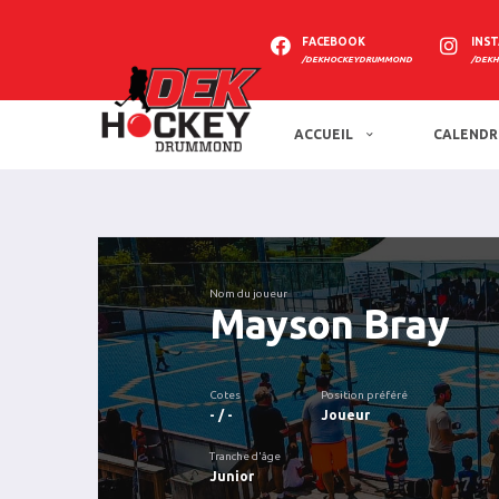
FACEBOOK
INS
/DEKHOCKEYDRUMMOND
/DEK
ACCUEIL
CALENDR
Nom du joueur
Mayson Bray
Cotes
Position préféré
- / -
Joueur
Tranche d'âge
Junior