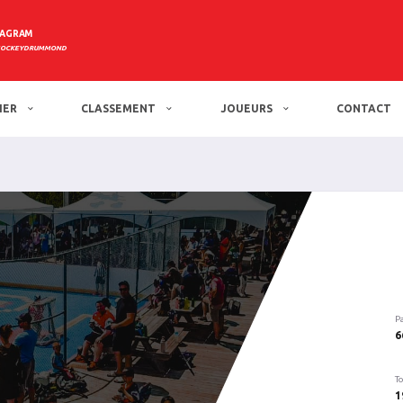
TAGRAM
HOCKEYDRUMMOND
IER
CLASSEMENT
JOUEURS
CONTACT
P
6
To
1