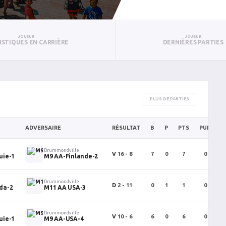
JOUEUR
JOUEUR
ISTIQUES EN CARRIÈRE
DERNIÈRES PARTIES
PLUS DE PARTIES
ADVERSAIRE
RÉSULTAT
B
P
PTS
PUN
B
Drummondville
V
16 - 8
7
0
7
0
uie-1
M9 AA-Finlande-2
Drummondville
D
2 - 11
0
1
1
0
da-2
M11 AA USA-3
Drummondville
V
10 - 6
6
0
6
0
uie-1
M9 AA-USA-4