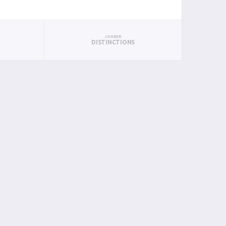
JOUEUR
DISTINCTIONS
AN
PAN
BIN
PIN
0
0
0
0
0
0
0
0
0
0
0
0