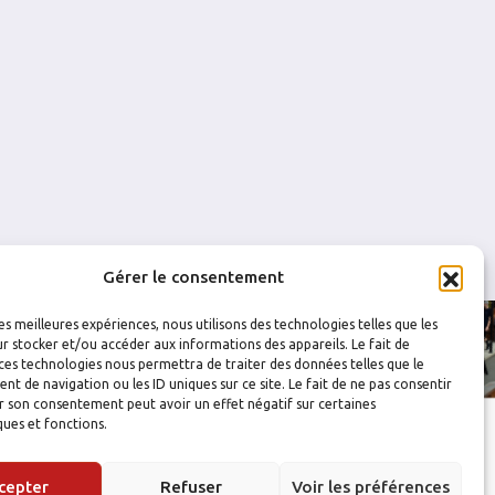
0
0
0
0
0
0
0
0
Gérer le consentement
les meilleures expériences, nous utilisons des technologies telles que les
r stocker et/ou accéder aux informations des appareils. Le fait de
ces technologies nous permettra de traiter des données telles que le
 de navigation ou les ID uniques sur ce site. Le fait de ne pas consentir
r son consentement peut avoir un effet négatif sur certaines
ques et fonctions.
cepter
Refuser
Voir les préférences