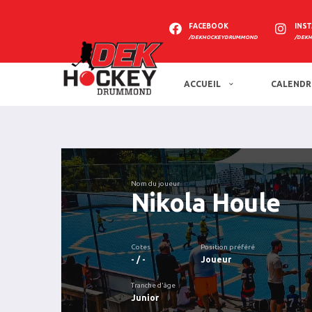
FACEBOOK
INS
/DEKHOCKEYDRUMMOND
/DEK
ACCUEIL
CALENDR
Nom du joueur
Nikola Houle
Cotes
Position préféré
- / -
Joueur
Tranche d'âge
Junior