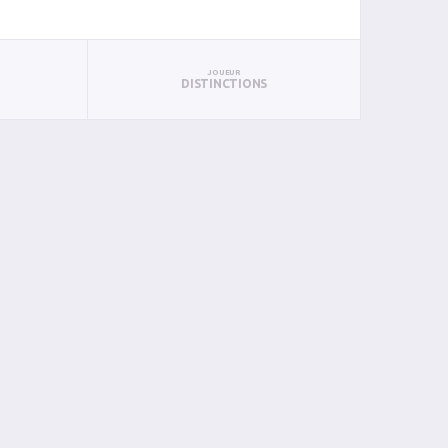
JOUEUR
DISTINCTIONS
UN
BAN
PAN
BIN
PIN
0
0
0
0
0
0
0
0
0
0
0
0