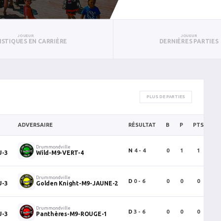
JOUEUR
JOUEUR
ISTIQUES EN CARRIÈRE
DERNIÈRES PARTIES
PLUS DE PARTIES
ADVERSAIRE
RÉSULTAT
B
P
PTS
P
Drummondville
N
4 - 4
0
1
1
0
U-3
Wild-M9-VERT-4
Drummondville
D
0 - 6
0
0
0
0
U-3
Golden Knight-M9-JAUNE-2
Drummondville
D
3 - 6
0
0
0
0
U-3
Panthères-M9-ROUGE-1