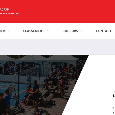
TAGRAM
HOCKEYDRUMMOND
IER
CLASSEMENT
JOUEURS
CONTACT
P
3
To
4