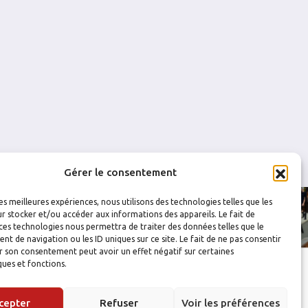
1
0
0
0
0
0
0
0
Gérer le consentement
les meilleures expériences, nous utilisons des technologies telles que les
r stocker et/ou accéder aux informations des appareils. Le fait de
ces technologies nous permettra de traiter des données telles que le
 de navigation ou les ID uniques sur ce site. Le fait de ne pas consentir
r son consentement peut avoir un effet négatif sur certaines
ques et fonctions.
cepter
Refuser
Voir les préférences