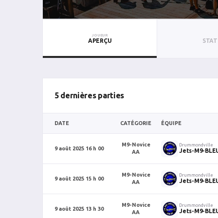
JOUEUR
APERÇU
STAT
5 dernières parties
DATE
CATÉGORIE
ÉQUIPE
M9-Novice
Drummondville
9 août 2025 16 h 00
Jets-M9-BLE
AA
M9-Novice
Drummondville
9 août 2025 15 h 00
Jets-M9-BLE
AA
M9-Novice
Drummondville
9 août 2025 13 h 30
Jets-M9-BLE
AA