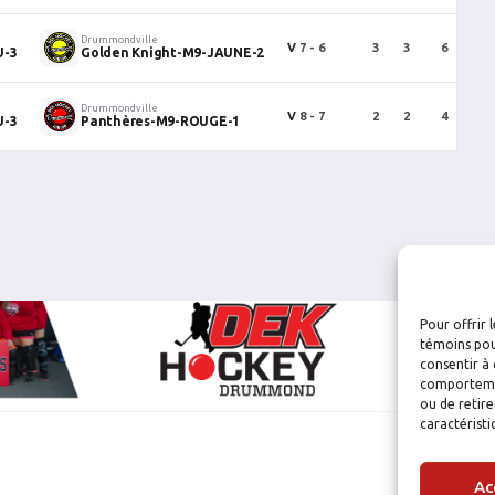
Drummondville
V
7 - 6
3
3
6
0
U-3
Golden Knight-M9-JAUNE-2
Drummondville
V
8 - 7
2
2
4
0
U-3
Panthères-M9-ROUGE-1
Pour offrir 
témoins pou
consentir à 
comportement
ou de retire
caractéristi
Ac