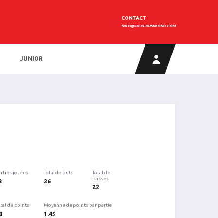
CONTACT
INFO@DEKDRUMMOND.COM
JUNIOR
arties jouées
Total de buts
Total de
passes
3
26
22
tal de points
Moyenne de points par partie
8
1.45