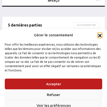
APERÇU
5 dernières parties
PLUS DE PARTIES
Gérer le consentement
DATE
CATÉGORIE
ÉQUIPE
ADVERSAIRE
RÉSULTAT
B
P
PTS
PUN
B
Pour offrir les meilleures expériences, nous utilisons des technologies
telles que les témoins pour stocker et/ou accéder aux informations des
appareils. Le fait de consentir à ces technologies nous permettra de
traiter des données telles que le comportement de navigation ou les ID
uniques sur ce site. Le fait de ne pas consentir ou de retirer son
consentement peut avoir un effet négatif sur certaines caractéristiques
et fonctions.
Accepter
Refuser
Voir les préférences
FACEBOOK
INSTAGRAM