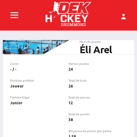
Nom du joueur
Éli Arel
Cotes
Parties jouées
- / -
24
Position préféré
Total de buts
Joueur
26
Tranche d'âge
Total de passes
Junior
12
Total de points
38
Moyenne de points par partie
1.58