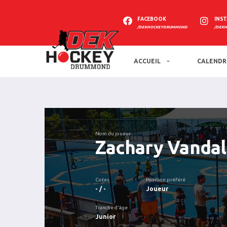
FACEBOOK
INS
/DEKHOCKEYDRUMMOND
/DEK
ACCUEIL
CALENDR
Nom du joueur
Zachary Vandal
Cotes
Position préféré
- / -
Joueur
Tranche d'âge
Junior