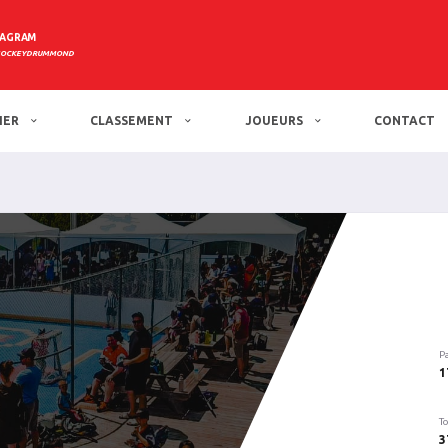
TAGRAM
HOCKEYDRUMMOND
IER
CLASSEMENT
JOUEURS
CONTACT
P
1
To
3