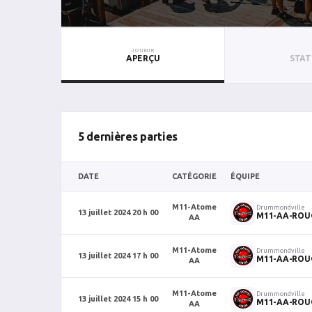
JOUEUR
APERÇU
STAT
5 dernières parties
DATE
CATÉGORIE
ÉQUIPE
M11-Atome
Drummondville
13 juillet 2024 20 h 00
M11-AA-ROU
AA
M11-Atome
Drummondville
13 juillet 2024 17 h 00
M11-AA-ROU
AA
M11-Atome
Drummondville
13 juillet 2024 15 h 00
M11-AA-ROU
AA