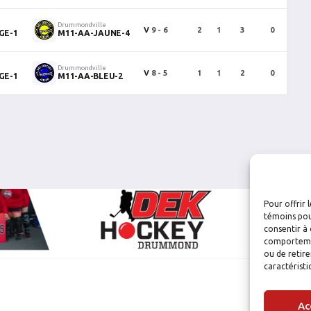
Drummondville
V
9 - 6
2
1
3
0
1
GE-1
M11-AA-JAUNE-4
Drummondville
V
8 - 5
1
1
2
0
0
GE-1
M11-AA-BLEU-2
Pour offrir 
témoins pou
consentir à 
comportement
ou de retire
caractéristi
Ac