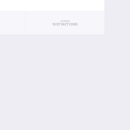
JOUEUR
DISTINCTIONS
N
PAN
BIN
PIN
0
0
0
0
0
0
0
0
0