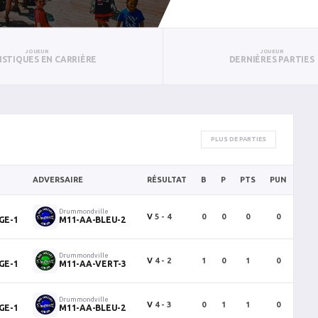
JOUEUR
JOUEUR
ISTIQUES EN CARRIÈRE
DERNIÈRES PARTIES
PLUS DE PARTIES
ADVERSAIRE
RÉSULTAT
B
P
PTS
PUN
BA
Drummondville
V
5 - 4
0
0
0
0
0
GE-1
M11-AA-BLEU-2
Drummondville
V
4 - 2
1
0
1
0
0
GE-1
M11-AA-VERT-3
Drummondville
V
4 - 3
0
1
1
0
0
GE-1
M11-AA-BLEU-2