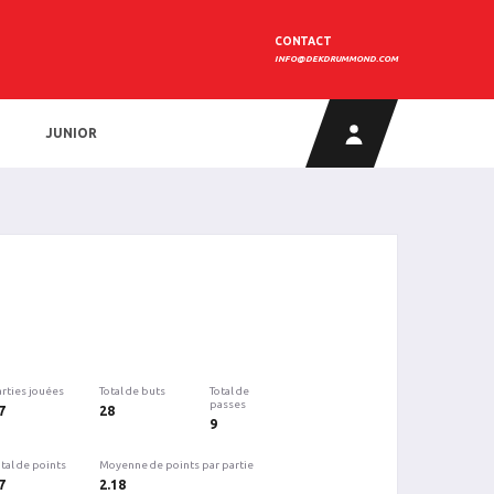
CONTACT
INFO@DEKDRUMMOND.COM
JUNIOR
arties jouées
Total de buts
Total de
passes
7
28
9
tal de points
Moyenne de points par partie
7
2.18