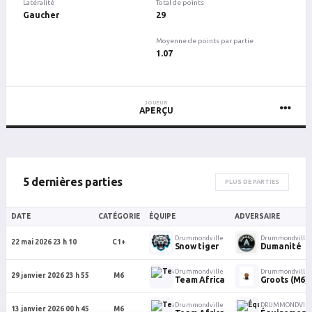
Latéralité
Total de points
Gaucher
29
Moyenne de points par partie
1.07
JOUEUR
APERÇU
5 dernières parties
PLUS DE PARTIES
DATE
CATÉGORIE
ÉQUIPE
ADVERSAIRE
Drummondville
Drummondville
22 mai 2026 23 h 10
C1+
Snow tiger
Dumanité
Drummondville
Drummondville
29 janvier 2026 23 h 55
M6
Team Africa
Groots (M6)
Drummondville
DRUMMONDVILL
13 janvier 2026 00 h 45
M6