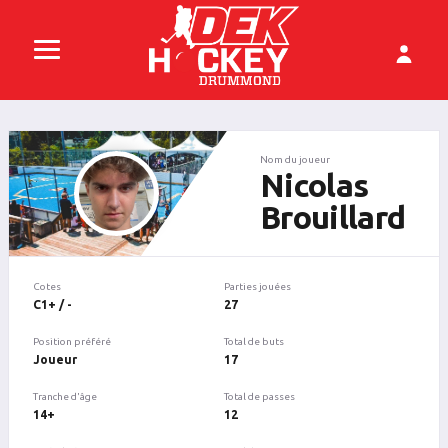
Nom du joueur
Nicolas
Brouillard
Cotes
Parties jouées
C1+ / -
27
Position préféré
Total de buts
Joueur
17
Tranche d'âge
Total de passes
14+
12