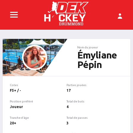
Nom du joueur
Émyliane
Pépin
Cotes
Parties jouées
F5+ / -
17
Position préféré
Total de buts
Joueur
4
Tranche d'âge
Total de passes
20+
3