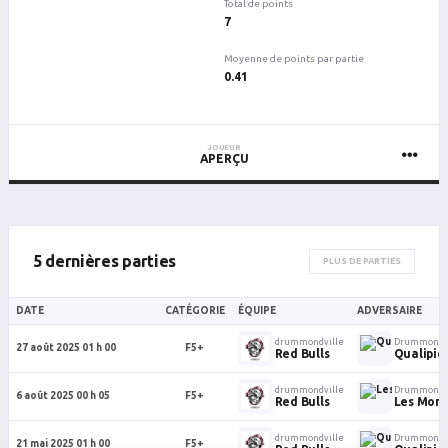
Total de points
7
Moyenne de points par partie
0.41
JOUEUR
APERÇU
5 dernières parties
PLUS DE PARTIES
DATE
CATÉGORIE
ÉQUIPE
ADVERSAIRE
drummondville
Drummondvi
27 août 2025 01 h 00
F5+
Red Bulls
Qualipiè
drummondville
Drummond
6 août 2025 00 h 05
F5+
Red Bulls
Les Mon
drummondville
Drummondvi
21 mai 2025 01 h 00
F5+