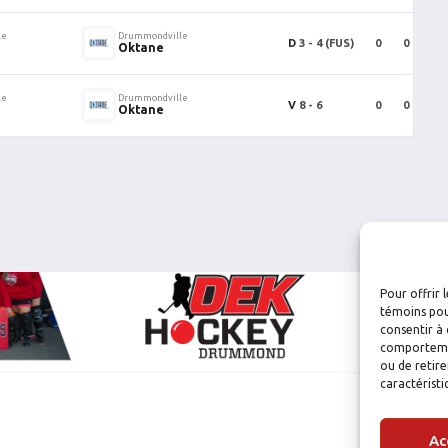
le
Drummondville
D
3 - 4
(FUS)
0
0
0
Oktane
le
Drummondville
V
8 - 6
0
0
0
Oktane
Pour offrir 
témoins pou
consentir à 
comportement
ou de retire
caractéristi
Ac