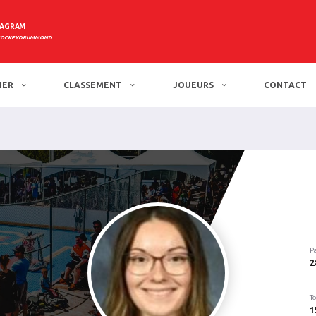
TAGRAM
HOCKEYDRUMMOND
IER
CLASSEMENT
JOUEURS
CONTACT
P
2
To
1