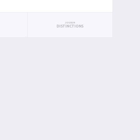
JOUEUR
DISTINCTIONS
S
PUN
BAN
PAN
BIN
PIN
0
0
0
0
0
0
0
0
0
0
0
0
0
0
0