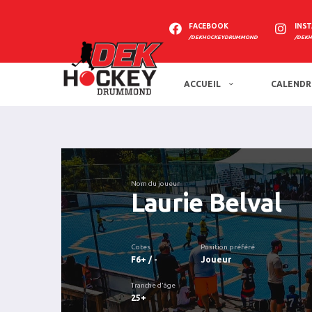
FACEBOOK
INS
/DEKHOCKEYDRUMMOND
/DEK
ACCUEIL
CALENDR
Nom du joueur
Laurie Belval
Cotes
Position préféré
F6+ / -
Joueur
Tranche d'âge
25+