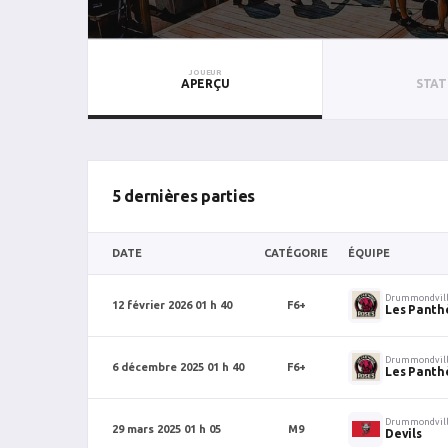
JOUEUR
APERÇU
STAT
5 dernières parties
DATE
CATÉGORIE
ÉQUIPE
Drummondvil
12 février 2026 01 h 40
F6+
Les Panth
Drummondvil
6 décembre 2025 01 h 40
F6+
Les Panth
Drummondvil
29 mars 2025 01 h 05
M9
Devils