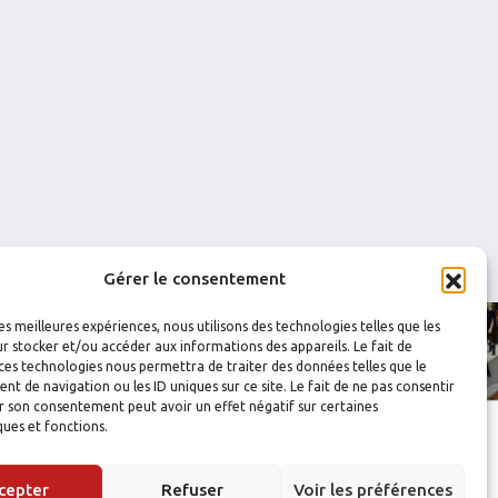
2
0
0
0
0
0
0
0
0
0
Gérer le consentement
les meilleures expériences, nous utilisons des technologies telles que les
r stocker et/ou accéder aux informations des appareils. Le fait de
ces technologies nous permettra de traiter des données telles que le
 de navigation ou les ID uniques sur ce site. Le fait de ne pas consentir
r son consentement peut avoir un effet négatif sur certaines
ques et fonctions.
cepter
Refuser
Voir les préférences