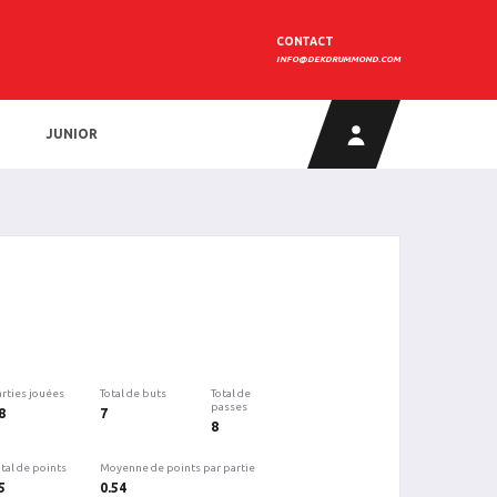
CONTACT
INFO@DEKDRUMMOND.COM
JUNIOR
arties jouées
Total de buts
Total de
passes
8
7
8
tal de points
Moyenne de points par partie
5
0.54