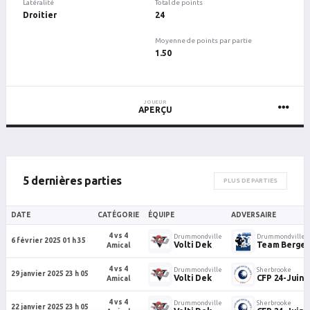
Latéralité
Total de points
Droitier
24
Moyenne de points par partie
1.50
JOUEUR
APERÇU
5 dernières parties
PLUS DE PARTIES
DATE
CATÉGORIE
ÉQUIPE
ADVERSAIRE
4 vs 4
Drummondville
Drummondville
6 février 2025 01 h 35
Volti Dek
Team Berge
Amical
4 vs 4
Drummondville
Sherbrooke
29 janvier 2025 23 h 05
Volti Dek
CFP 24-Juin
Amical
4 vs 4
Drummondville
Sherbrooke
22 janvier 2025 23 h 05