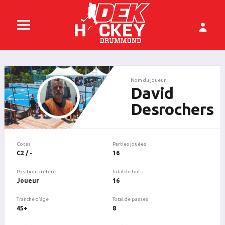
Nom du joueur
David
Desrochers
Cotes
Parties jouées
C2 / -
16
Position préféré
Total de buts
Joueur
16
Tranche d'âge
Total de passes
45+
8