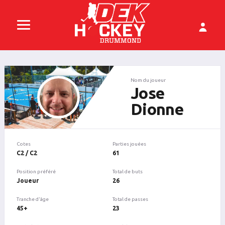
Nom du joueur
Jose
Dionne
Cotes
Parties jouées
C2 / C2
61
Position préféré
Total de buts
Joueur
26
Tranche d'âge
Total de passes
45+
23