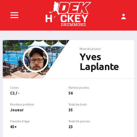
Nom du joueur
Yves
Laplante
Cotes
Parties jouées
C2 / -
56
Position préféré
Total de buts
Joueur
35
Tranche d'âge
Total de passes
45+
23