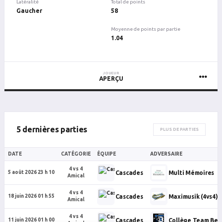
Latéralité
Total de points
Gaucher
58
Moyenne de points par partie
1.04
JOUEUR
APERÇU
5 dernières parties
PLUS DE PARTIES
DATE
CATÉGORIE
ÉQUIPE
ADVERSAIRE
4 vs 4
Cascades
Multi Mémoires
5 août 2026 23 h 10
Amical
4 vs 4
Cascades
Maximusik (4vs4)
18 juin 2026 01 h 55
Amical
4 vs 4
Cascades
Collège Team Ber
11 juin 2026 01 h 00