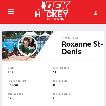
Nom du joueur
Roxanne St-
Denis
Cotes
Parties jouées
F6 / -
11
Position préféré
Total de buts
Joueur
0
Tranche d'âge
Total de passes
35+
2