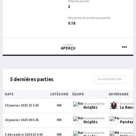
Total de points
2
Moyenne de points par partie
0.18
JOUEUR
APERÇU
5 dernières parties
PLUS DE PARTIES
DATE
CATÉGORIE
ÉQUIPE
ADVERSAIRE
Drummondville
Drummondv
30 janvier 2025 23 h 05
MR
Knights
La Banda
Drummondville
Drummondv
24 janvier 2025 00 h 45
MR
Knights
Pandas
Drummondville
Drummondv
5 décembre 2024 23 h 05
MR