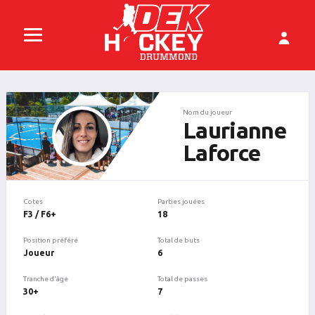
Nom du joueur
Laurianne
Laforce
Cotes
Parties jouées
F3 / F6+
18
Position préféré
Total de buts
Joueur
6
Tranche d'âge
Total de passes
30+
7