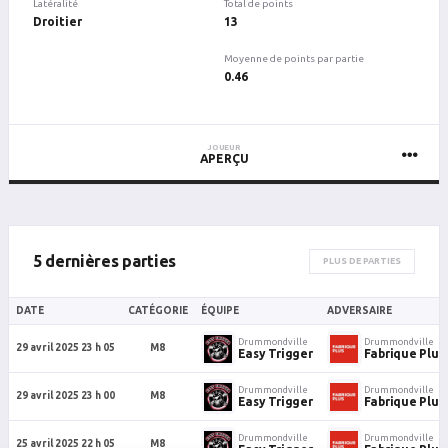
Latéralité
Total de points
Droitier
13
Moyenne de points par partie
0.46
JOUEUR
APERÇU
5 dernières parties
PLUS DE PARTIES
DATE
CATÉGORIE
ÉQUIPE
ADVERSAIRE
Drummondville
Drummondville
29 avril 2025 23 h 05
M8
Easy Trigger
Fabrique Plu
Drummondville
Drummondville
29 avril 2025 23 h 00
M8
Easy Trigger
Fabrique Plu
Drummondville
Drummondville
25 avril 2025 22 h 05
M8