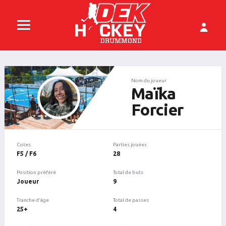
Nom du joueur
Maïka
Forcier
Cotes
Parties jouées
F5 / F6
28
Position préféré
Total de buts
Joueur
9
Tranche d'âge
Total de passes
25+
4