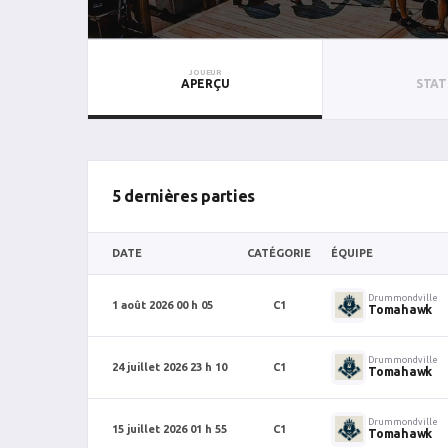
JOUEUR
APERÇU
STAT
5 dernières parties
DATE
CATÉGORIE
ÉQUIPE
Drummondville
1 août 2026 00 h 05
C1
Tomahawk
Drummondville
24 juillet 2026 23 h 10
C1
Tomahawk
Drummondville
15 juillet 2026 01 h 55
C1
Tomahawk