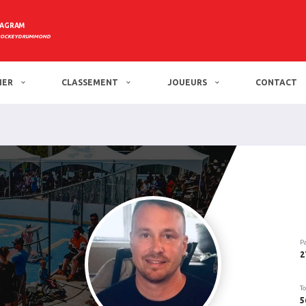
TAGRAM
HOCKEYDRUMMOND
IER
CLASSEMENT
JOUEURS
CONTACT
P
2
To
5