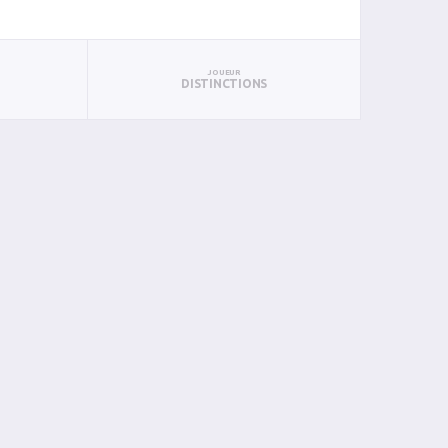
JOUEUR
DISTINCTIONS
BIN
PIN
0
0
0
0
0
0