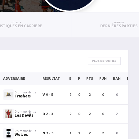
JOUEUR
JOUEUR
ISTIQUES EN CARRIÈRE
DERNIÈRES PARTIES
PLUS DE PARTIES
ADVERSAIRE
RÉSULTAT
B
P
PTS
PUN
BAN
PAN
Drummondville
V
9 - 5
2
0
2
0
0
0
Trashers
Drummondville
D
2 - 3
2
0
2
0
2
0
Les Devils
Drummondville
N
3 - 3
1
1
2
2
0
0
Wolves