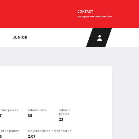
CONTACT
INFO@DEKDRUMMOND.COM
JUNIOR
arties jouées
Total de buts
Total de
passes
7
33
23
tal de points
Moyenne de points par partie
6
2.07