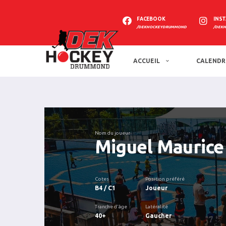
FACEBOOK
INS
/DEKHOCKEYDRUMMOND
/DEK
ACCUEIL
CALENDR
Nom du joueur
Miguel Maurice
Cotes
Position préféré
B4 / C1
Joueur
Tranche d'âge
Latéralité
40+
Gaucher