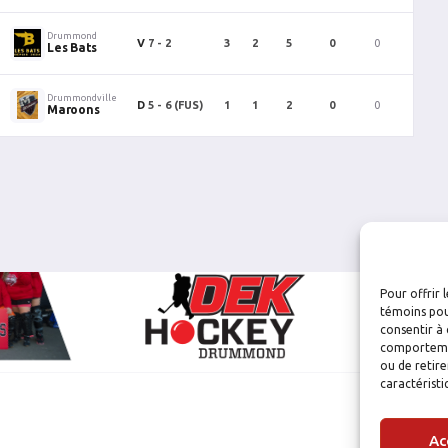
Drummond
V
7 - 2
3
2
5
0
0
0
Les Bats
Drummondville
D
5 - 6
(FUS)
1
1
2
0
0
0
Maroons
Pour offrir 
témoins pou
consentir à 
comportement
ou de retire
caractéristi
Ac