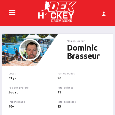
Nom du joueur
Dominic
Brasseur
Cotes
Parties jouées
C1 / -
56
Position préféré
Total de buts
Joueur
41
Tranche d'âge
Total de passes
40+
13