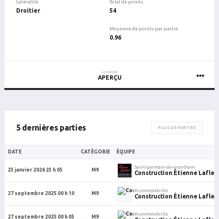
Latéralité
Total de points
Droitier
54
Moyenne de points par partie
0.96
JOUEUR
APERÇU
5 dernières parties
PLUS DE PARTIES
DATE
CATÉGORIE
ÉQUIPE
Saint-germain-de-grantham
23 janvier 2026 23 h 05
M9
Construction Étienne Lafleur 
drummondville
27 septembre 2025 00 h 10
M9
Construction Étienne Lafleur 
drummondville
27 septembre 2025 00 h 05
M9