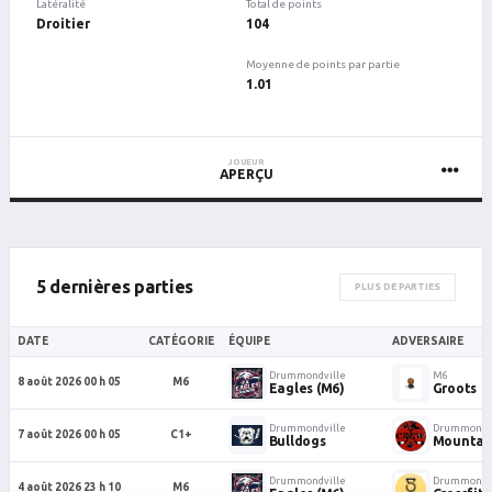
Latéralité
Total de points
Droitier
104
Moyenne de points par partie
1.01
JOUEUR
APERÇU
5 dernières parties
PLUS DE PARTIES
DATE
CATÉGORIE
ÉQUIPE
ADVERSAIRE
Drummondville
M6
8 août 2026 00 h 05
M6
Eagles (M6)
Groots
Drummondville
Drummondvi
7 août 2026 00 h 05
C1+
Bulldogs
Mountai
Drummondville
Drummondvi
4 août 2026 23 h 10
M6