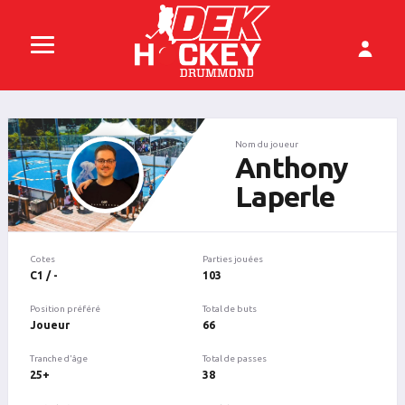
Nom du joueur
Anthony
Laperle
Cotes
Parties jouées
C1 / -
103
Position préféré
Total de buts
Joueur
66
Tranche d'âge
Total de passes
25+
38