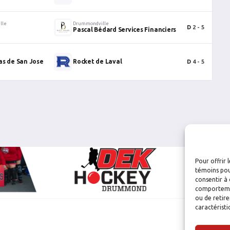
lle
Drummondville
D
2 - 5
Pascal Bédard Services Financiers
as de San Jose
Rocket de Laval
D
4 - 5
Pour offrir 
témoins pou
consentir à 
comportement
ou de retire
caractéristi