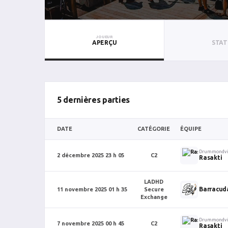
JOUEUR
APERÇU
STAT
5 dernières parties
DATE
CATÉGORIE
ÉQUIPE
Drummondvi
2 décembre 2025 23 h 05
C2
Rasakti
LADHD
Barracud
11 novembre 2025 01 h 35
Secure
Exchange
Drummondvi
7 novembre 2025 00 h 45
C2
Rasakti