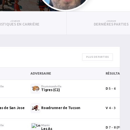
JOUEUR
JOUEUR
ISTIQUES EN CARRIÈRE
DERNIÈRES PARTIES
PLUS DE PARTIES
ADVERSAIRE
RÉSULTAT
lle
Drummondville
D
5 - 6
Tigres (C2)
as de San Jose
Roadrunner de Tucson
V
4 - 3
lle
Miami
D
7 - 8
(FUS)
Les As