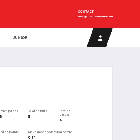
CONTACT
INFO@DEKDRUMMOND.COM
JUNIOR
arties jouées
Total de buts
Total de
passes
6
3
4
tal de points
Moyenne de points par partie
0.44