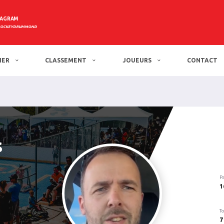
TAGRAM
HOCKEYDRUMMOND
IER
CLASSEMENT
JOUEURS
CONTACT
s
P
1
To
7