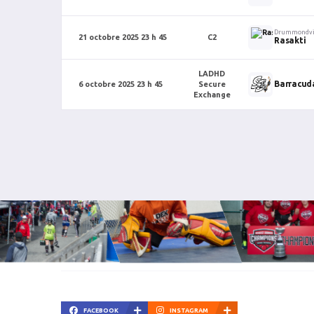
Drummondvi
21 octobre 2025 23 h 45
C2
Rasakti
LADHD
Barracud
6 octobre 2025 23 h 45
Secure
Exchange
FACEBOOK
INSTAGRAM