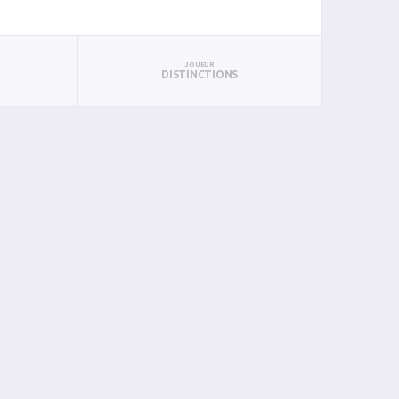
JOUEUR
DISTINCTIONS
B
P
PTS
PUN
BAN
PAN
BIN
PIN
0
0
0
0
0
0
0
0
0
0
0
0
0
0
0
0
0
1
1
0
0
1
0
0