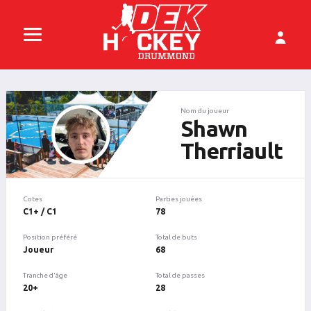
Nom du joueur
Shawn
Therriault
Cotes
Parties jouées
C1+ / C1
78
Position préféré
Total de buts
Joueur
68
Tranche d'âge
Total de passes
20+
28