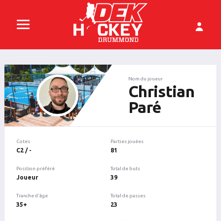
Nom du joueur
Christian
Paré
Cotes
Parties jouées
C2 / -
81
Position préféré
Total de buts
Joueur
39
Tranche d'âge
Total de passes
35+
23