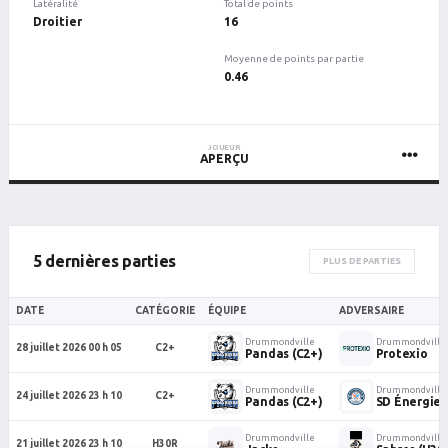
Latéralité
Total de points
Droitier
16
Moyenne de points par partie
0.46
JOUEUR
APERÇU
5 dernières parties
PLUS DE PARTIES
DATE
CATÉGORIE
ÉQUIPE
ADVERSAIRE
Drummondville
Drummondville
28 juillet 2026 00 h 05
C2+
Pandas (C2+)
Protexio
Drummondville
Drummondville
24 juillet 2026 23 h 10
C2+
Pandas (C2+)
SD Énergie
Drummondville
Drummondville
21 juillet 2026 23 h 10
H30R