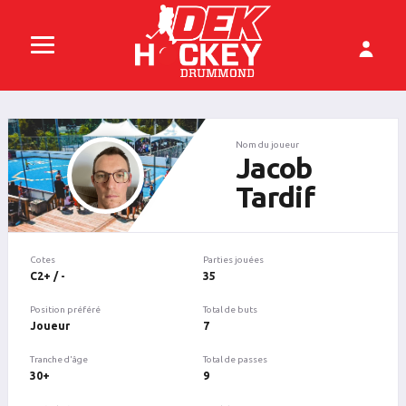
Nom du joueur
Jacob
Tardif
Cotes
Parties jouées
C2+ / -
35
Position préféré
Total de buts
Joueur
7
Tranche d'âge
Total de passes
30+
9