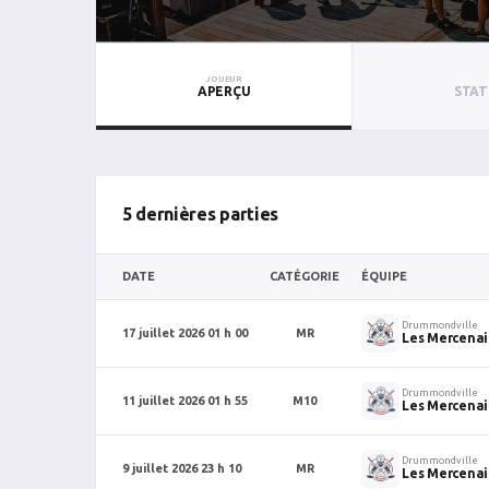
JOUEUR
APERÇU
STAT
5 dernières parties
DATE
CATÉGORIE
ÉQUIPE
Drummondville
17 juillet 2026 01 h 00
MR
Les Mercenai
Drummondville
11 juillet 2026 01 h 55
M10
Les Mercenai
Drummondville
9 juillet 2026 23 h 10
MR
Les Mercenai