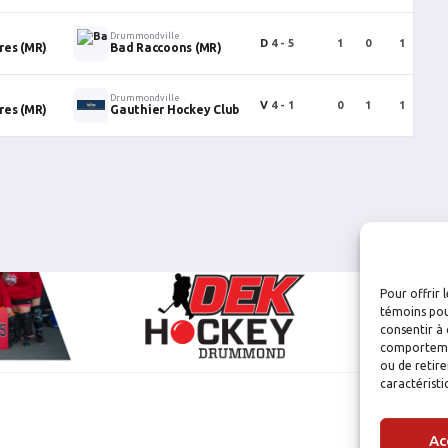
Drummondville
D
4 - 5
1
0
1
0
res (MR)
Bad Raccoons (MR)
Drummondville
V
4 - 1
0
1
1
0
res (MR)
Gauthier Hockey Club
Pour offrir 
témoins pou
consentir à 
comportement
ou de retire
caractéristi
Ac