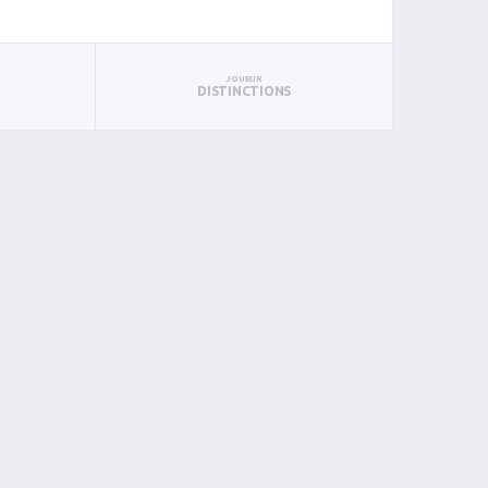
JOUEUR
DISTINCTIONS
UN
BAN
PAN
BIN
PIN
0
0
0
0
0
0
0
0
0
0
0
0