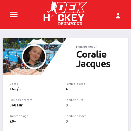
Nom du joueur
Coralie
Jacques
Cotes
Parties jouées
F6+ / -
4
Position préféré
Total de buts
Joueur
0
Tranche d'âge
Total de passes
20+
0