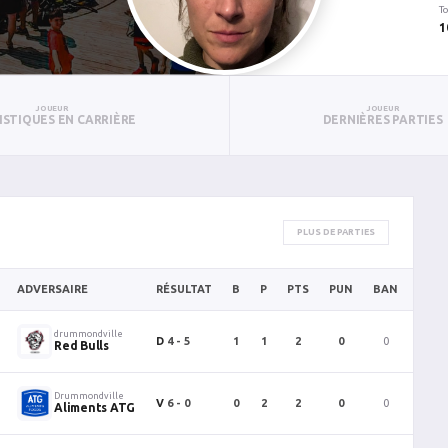
To
1
JOUEUR
JOUEUR
ISTIQUES EN CARRIÈRE
DERNIÈRES PARTIES
PLUS DE PARTIES
ADVERSAIRE
RÉSULTAT
B
P
PTS
PUN
BAN
PAN
drummondville
D
4 - 5
1
1
2
0
0
0
Red Bulls
Drummondville
V
6 - 0
0
2
2
0
0
0
Aliments ATG