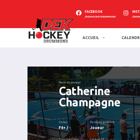
FACEBOOK
INS
/DEKHOCKEYDRUMMOND
/DEK
ACCUEIL
CALENDR
Nom du joueur
Catherine
Champagne
Cotes
Position préféré
F4+ / -
Joueur
Tranche d'âge
Latéralité