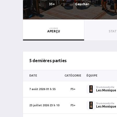
35+
Gaucher
JOUEUR
APERÇU
STAT
5 dernières parties
DATE
CATÉGORIE
ÉQUIPE
Drummondville
7 août 2026 01 h 55
F5+
Les Monique
Drummondville
23 juillet 2026 23 h 10
F5+
Les Monique