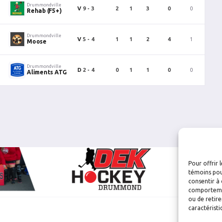
Drummondville
V
9 - 3
2
1
3
0
0
0
Rehab (F5+)
Drummondville
V
5 - 4
1
1
2
4
1
1
Moose
Drummondville
D
2 - 4
0
1
1
0
0
0
Aliments ATG
Pour offrir 
témoins pou
consentir à 
comportement
ou de retire
caractéristi