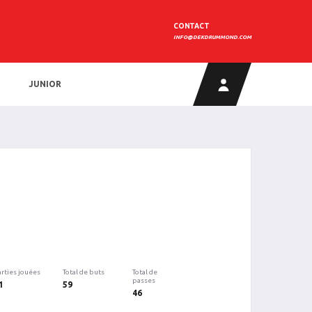
CONTACT
INFO@DEKDRUMMOND.COM
JUNIOR
arties jouées
Total de buts
Total de
passes
1
59
46