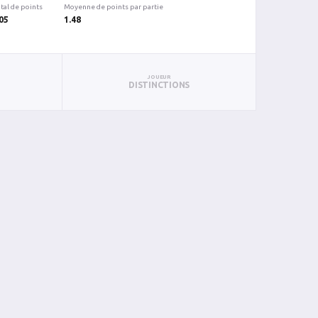
tal de points
Moyenne de points par partie
05
1.48
JOUEUR
DISTINCTIONS
BIN
PIN
0
0
0
0