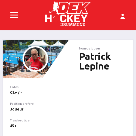
Nom du joueur
Patrick
Lepine
Cotes
C2+ / -
Position préféré
Joueur
Tranche d'âge
45+