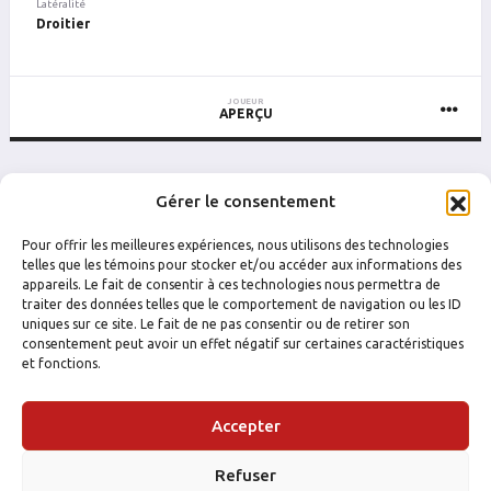
Latéralité
Droitier
JOUEUR
APERÇU
Gérer le consentement
5 dernières parties
PLUS DE PARTIES
Pour offrir les meilleures expériences, nous utilisons des technologies
telles que les témoins pour stocker et/ou accéder aux informations des
DATE
CATÉGORIE
ÉQUIPE
ADVERSAIRE
RÉSULTAT
B
P
PTS
PUN
B
appareils. Le fait de consentir à ces technologies nous permettra de
traiter des données telles que le comportement de navigation ou les ID
uniques sur ce site. Le fait de ne pas consentir ou de retirer son
consentement peut avoir un effet négatif sur certaines caractéristiques
et fonctions.
Accepter
Refuser