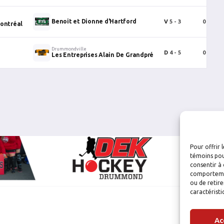
Benoit et Dionne d'Hartford
V
5 - 3
0
0
ontréal
Drummondville
D
4 - 5
0
0
Les Entreprises Alain De Grandpré
Pour offrir 
témoins pou
consentir à 
comportement
ou de retire
caractéristi
Ac