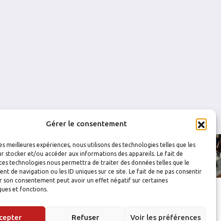
0
0
0
0
0
0
0
0
0
0
0
0
Gérer le consentement
les meilleures expériences, nous utilisons des technologies telles que les
r stocker et/ou accéder aux informations des appareils. Le fait de
ces technologies nous permettra de traiter des données telles que le
 de navigation ou les ID uniques sur ce site. Le fait de ne pas consentir
r son consentement peut avoir un effet négatif sur certaines
ques et fonctions.
cepter
Refuser
Voir les préférences