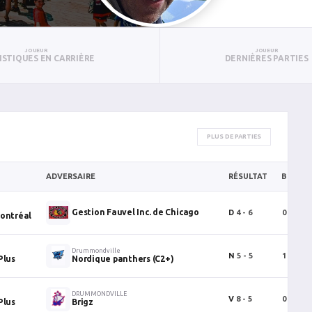
JOUEUR
JOUEUR
ISTIQUES EN CARRIÈRE
DERNIÈRES PARTIES
PLUS DE PARTIES
ADVERSAIRE
RÉSULTAT
B
P
Gestion Fauvel Inc. de Chicago
D
4 - 6
0
0
ontréal
Drummondville
N
5 - 5
1
0
Plus
Nordique panthers (C2+)
DRUMMONDVILLE
V
8 - 5
0
0
Plus
Brigz