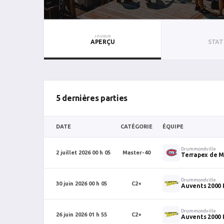
JOUEUR
APERÇU
STAT
5 dernières parties
DATE
CATÉGORIE
ÉQUIPE
Drummondville
2 juillet 2026 00 h 05
Master-40
Terrapex de M
Drummondville
30 juin 2026 00 h 05
C2+
Auvents 2000 
Drummondville
26 juin 2026 01 h 55
C2+
Auvents 2000 