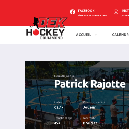
FACEBOOK
INS
/DEKHOCKEYDRUMMOND
/DEK
ACCUEIL
CALENDR
Nom du joueur
Patrick Rajotte
Cotes
Position préféré
C2 / -
Joueur
Tranche d'âge
Latéralité
45+
Droitier