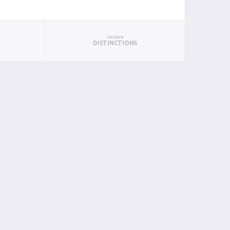
JOUEUR
DISTINCTIONS
PTS
PUN
BAN
PAN
BIN
PIN
0
0
0
0
0
0
1
0
0
0
0
0
0
4
0
0
0
0