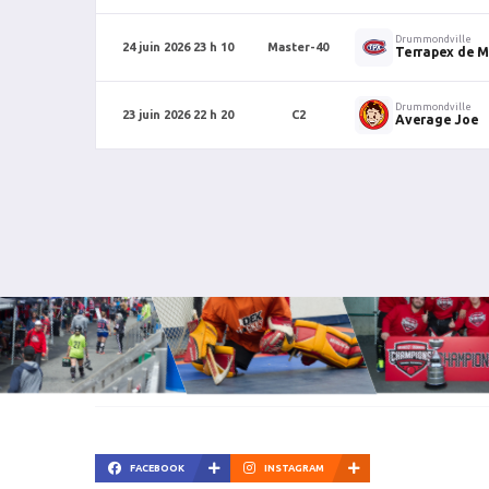
Drummondville
24 juin 2026 23 h 10
Master-40
Terrapex de M
Drummondville
23 juin 2026 22 h 20
C2
Average Joe
FACEBOOK
INSTAGRAM