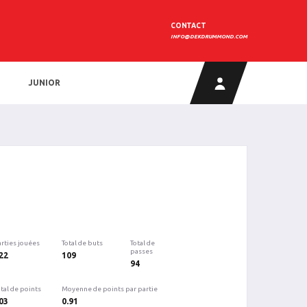
CONTACT
INFO@DEKDRUMMOND.COM
JUNIOR
arties jouées
Total de buts
Total de
passes
22
109
94
tal de points
Moyenne de points par partie
03
0.91