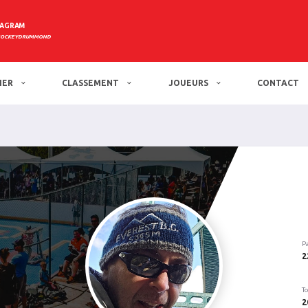
TAGRAM
HOCKEYDRUMMOND
IER
CLASSEMENT
JOUEURS
CONTACT
P
2
To
2