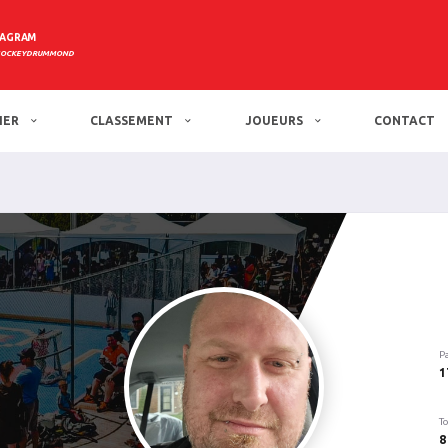
TAGRAM
HOCKEYDRUMMOND
IER
CLASSEMENT
JOUEURS
CONTACT
s
P
1
To
8