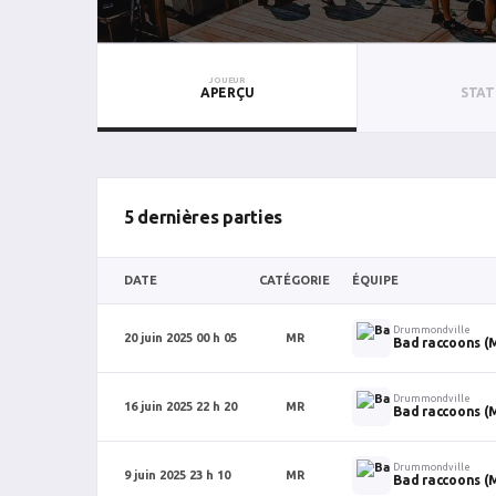
JOUEUR
APERÇU
STAT
5 dernières parties
DATE
CATÉGORIE
ÉQUIPE
Drummondville
20 juin 2025 00 h 05
MR
Bad raccoons (
Drummondville
16 juin 2025 22 h 20
MR
Bad raccoons (
Drummondville
9 juin 2025 23 h 10
MR
Bad raccoons (