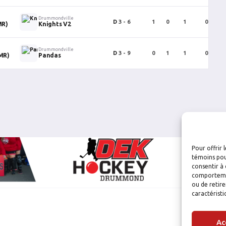
Drummondville
D
3 - 6
1
0
1
0
MR)
Knights V2
Drummondville
D
3 - 9
0
1
1
0
MR)
Pandas
Pour offrir 
témoins pou
consentir à 
comportement
ou de retire
caractéristi
Ac