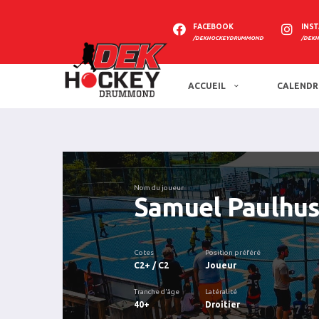
FACEBOOK
INS
/DEKHOCKEYDRUMMOND
/DEK
ACCUEIL
CALENDR
Nom du joueur
Samuel Paulhu
Cotes
Position préféré
C2+ / C2
Joueur
Tranche d'âge
Latéralité
40+
Droitier