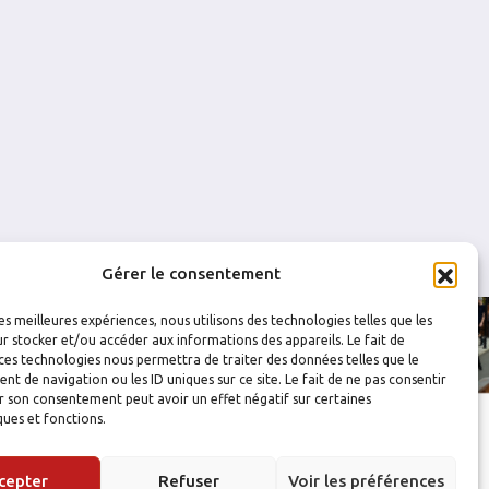
0
0
0
0
0
0
0
0
Gérer le consentement
les meilleures expériences, nous utilisons des technologies telles que les
r stocker et/ou accéder aux informations des appareils. Le fait de
ces technologies nous permettra de traiter des données telles que le
 de navigation ou les ID uniques sur ce site. Le fait de ne pas consentir
r son consentement peut avoir un effet négatif sur certaines
ques et fonctions.
cepter
Refuser
Voir les préférences