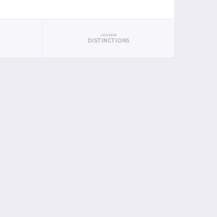
JOUEUR
DISTINCTIONS
BAN
PAN
BIN
PIN
0
0
0
0
0
0
0
0
0
0
0
0