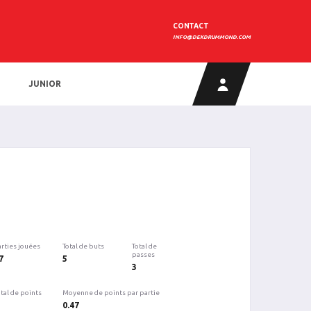
CONTACT
INFO@DEKDRUMMOND.COM
JUNIOR
arties jouées
Total de buts
Total de
passes
7
5
3
tal de points
Moyenne de points par partie
0.47