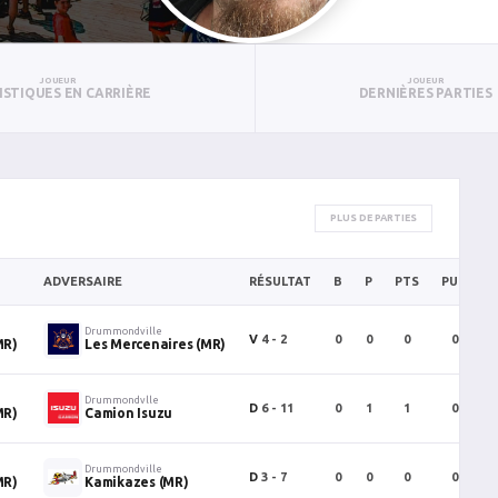
JOUEUR
JOUEUR
ISTIQUES EN CARRIÈRE
DERNIÈRES PARTIES
PLUS DE PARTIES
ADVERSAIRE
RÉSULTAT
B
P
PTS
PUN
Drummondville
V
4 - 2
0
0
0
0
MR)
Les Mercenaires (MR)
Drummondvlle
D
6 - 11
0
1
1
0
MR)
Camion Isuzu
Drummondville
D
3 - 7
0
0
0
0
MR)
Kamikazes (MR)