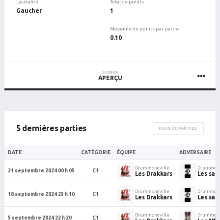
Latéralité
Total de points
Gaucher
1
Moyenne de points par partie
0.10
JOUEUR
APERÇU
5 dernières parties
PLUS DE PARTIES
DATE
CATÉGORIE
ÉQUIPE
ADVERSAIRE
Drummondville
Drummond
21 septembre 2024 00 h 05
C1
Les Drakkars
Les sab
Drummondville
Drummond
18 septembre 2024 23 h 10
C1
Les Drakkars
Les sab
Drummondville
Drummond
5 septembre 2024 22 h 20
C1