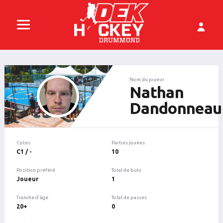
Nom du joueur
Nathan
Dandonneau
Cotes
Parties jouées
C1 / -
10
Position préféré
Total de buts
Joueur
1
Tranche d'âge
Total de passes
20+
0