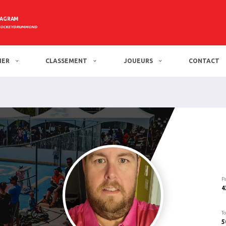
TAGRAM
HOCKEYDRUMMOND
IER
CLASSEMENT
JOUEURS
CONTACT
P
4
To
5