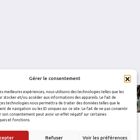
V
12 - 3
4
0
4
0
0
0
0
0
V
6 - 5
(FUS)
0
0
0
2
0
0
0
0
Gérer le consentement
les meilleures expériences, nous utilisons des technologies telles que les
r stocker et/ou accéder aux informations des appareils. Le fait de
ces technologies nous permettra de traiter des données telles que le
 de navigation ou les ID uniques sur ce site. Le fait de ne pas consentir
r son consentement peut avoir un effet négatif sur certaines
ques et fonctions.
cepter
Refuser
Voir les préférences