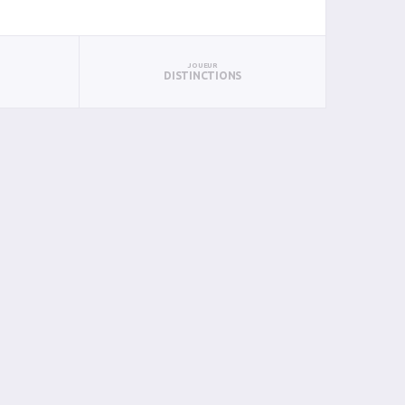
JOUEUR
DISTINCTIONS
RÉSULTAT
B
P
PTS
PUN
BAN
PAN
BIN
PIN
l
D
3 - 4
0
0
0
2
0
0
0
0
V
6 - 4
1
0
1
0
0
0
0
0
V
4 - 3 (PROL)
1
1
2
0
0
0
0
0