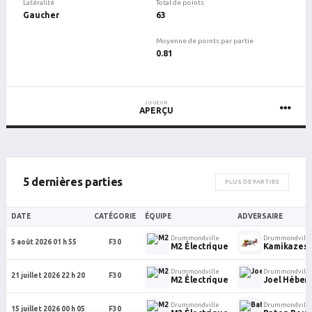
Latéralité
Total de points
Gaucher
63
Moyenne de points par partie
0.81
JOUEUR
APERÇU
5 dernières parties
PLUS DE PARTIES
DATE
CATÉGORIE
ÉQUIPE
ADVERSAIRE
Drummondville
Drummondville
5 août 2026 01 h 55
F30
M2 Électrique
Kamikazes (
Drummondville
Drummondville
21 juillet 2026 22 h 20
F30
M2 Électrique
Joel Hébert
Drummondville
Drummondville
15 juillet 2026 00 h 05
F30