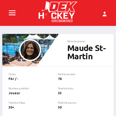
Nom du joueur
Maude St-
Martin
Cotes
Parties jouées
F6+ / -
78
Position préféré
Total de buts
Joueur
33
Tranche d'âge
Total de passes
30+
30