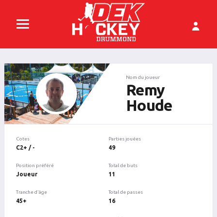
Nom du joueur
Remy
Houde
Cotes
Parties jouées
C2+ / -
49
Position préféré
Total de buts
Joueur
11
Tranche d'âge
Total de passes
45+
16