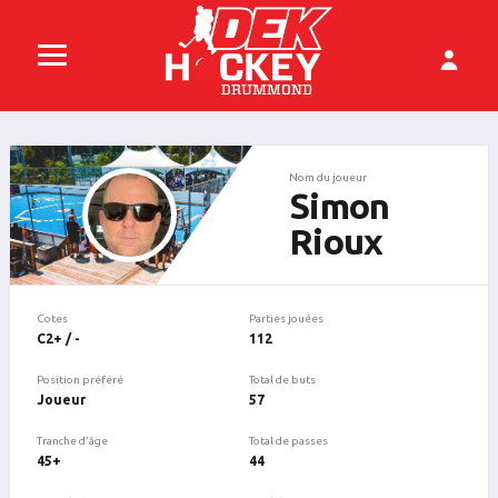
Nom du joueur
Simon
Rioux
Cotes
Parties jouées
C2+ / -
112
Position préféré
Total de buts
Joueur
57
Tranche d'âge
Total de passes
45+
44