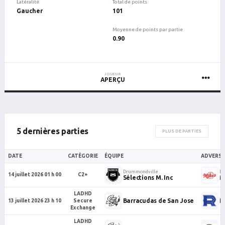
Latéralité
Total de points
Gaucher
101
Moyenne de points par partie
0.90
JOUEUR
APERÇU
5 dernières parties
PLUS DE PARTIES
DATE
CATÉGORIE
ÉQUIPE
ADVERSA
Drummondville
Dr
14 juillet 2026 01 h 00
C2+
Sélections M. Inc
M
LADHD
Barracudas de San Jose
R
13 juillet 2026 23 h 10
Secure
Exchange
LADHD