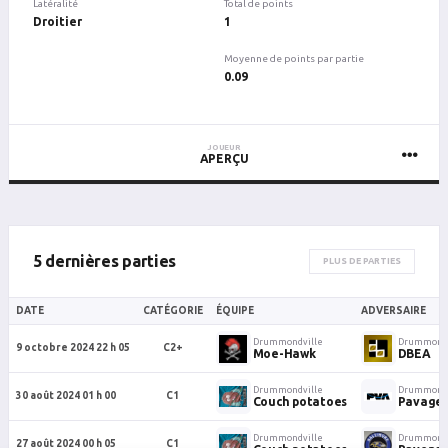
Latéralité
Total de points
Droitier
1
Moyenne de points par partie
0.09
JOUEUR
APERÇU
5 dernières parties
PLUS DE PARTIES
DATE
CATÉGORIE
ÉQUIPE
ADVERSAIRE
Drummondville
Drummondv
9 octobre 2024 22 h 05
C2+
Moe-Hawk
DBEA
Drummondville
Drummondv
30 août 2024 01 h 00
C1
Couch potatoes
Pavage 
Drummondville
Drummondv
27 août 2024 00 h 05
C1