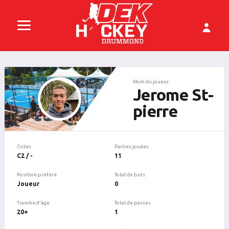
Nom du joueur
Jerome St-
pierre
Cotes
Parties jouées
C2 / -
11
Position préféré
Total de buts
Joueur
0
Tranche d'âge
Total de passes
20+
1