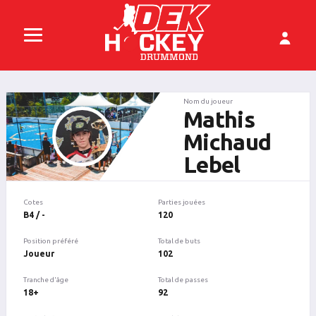
Nom du joueur
Mathis
Michaud
Lebel
Cotes
Parties jouées
B4 / -
120
Position préféré
Total de buts
Joueur
102
Tranche d'âge
Total de passes
18+
92