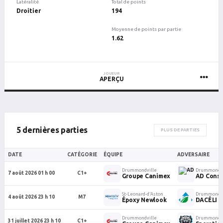
Latéralité
Total de points
Droitier
194
Moyenne de points par partie
1.62
JOUEUR
APERÇU
5 dernières parties
PLUS DE PARTIES
DATE
CATÉGORIE
ÉQUIPE
ADVERSAIRE
Drummondville
Drummondvi
7 août 2026 01 h 00
C1+
Groupe Canimex
AD Const
St-Leonard-d’Aston
Drummondvi
4 août 2026 23 h 10
M7
Époxy Newlook
DACÉLI
Drummondville
Drummondvi
31 juillet 2026 23 h 10
C1+