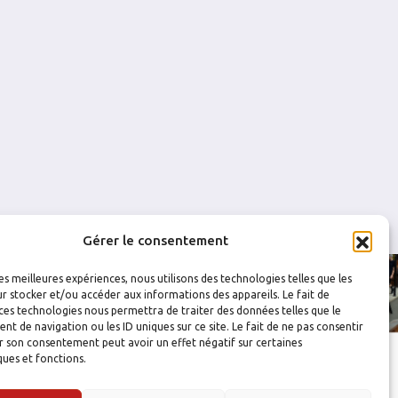
0
0
0
0
0
0
1
2
0
0
0
0
3
0
0
0
0
0
Gérer le consentement
les meilleures expériences, nous utilisons des technologies telles que les
r stocker et/ou accéder aux informations des appareils. Le fait de
ces technologies nous permettra de traiter des données telles que le
 de navigation ou les ID uniques sur ce site. Le fait de ne pas consentir
r son consentement peut avoir un effet négatif sur certaines
ques et fonctions.