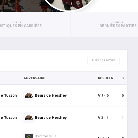
JOUEUR
JOUEUR
ISTIQUES EN CARRIÈRE
DERNIÈRES PARTIES
PLUS DE PARTIES
ADVERSAIRE
RÉSULTAT
B
P
de Tucson
Bears de Hershey
V
7 - 0
0
2
de Tucson
Bears de Hershey
V
3 - 1
1
1
Drummondville