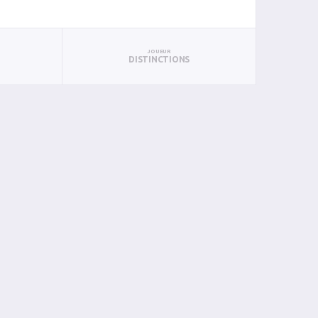
JOUEUR
DISTINCTIONS
PTS
PUN
BAN
PAN
BIN
PIN
2
0
0
1
0
0
2
0
0
0
0
0