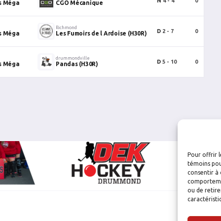
N
4 - 4
0
0
s Méga
CGO Mécanique
Richmond
D
2 - 7
0
1
s Méga
Les Fumoirs de l Ardoise (H30R)
drummondville
D
5 - 10
0
3
s Méga
Pandas (H30R)
Pour offrir 
témoins pou
consentir à 
comportement
ou de retire
caractéristi