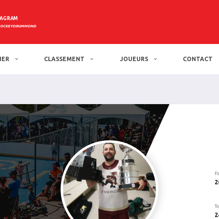
TAGRAM
HOCKEYDRUMMOND
IER
CLASSEMENT
JOUEURS
CONTACT
P
2
To
2