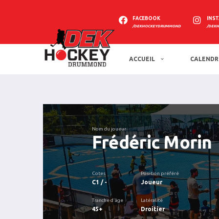
FACEBOOK
INS
/DEKHOCKEYDRUMMOND
/DEK
ACCUEIL
CALENDR
Nom du joueur
Frédéric Morin
Cotes
Position préféré
C1 / -
Joueur
Tranche d'âge
Latéralité
45+
Droitier