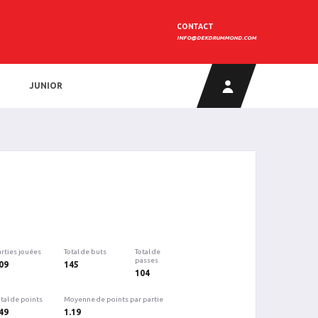
CONTACT
INFO@DEKDRUMMOND.COM
JUNIOR
arties jouées
Total de buts
Total de
passes
09
145
104
tal de points
Moyenne de points par partie
49
1.19