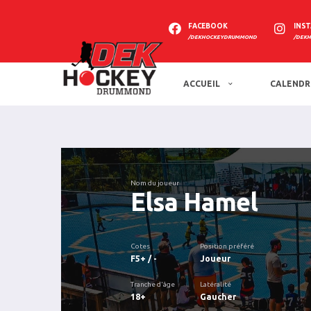
FACEBOOK
INS
/DEKHOCKEYDRUMMOND
/DEK
ACCUEIL
CALENDR
Nom du joueur
Elsa Hamel
Cotes
Position préféré
F5+ / -
Joueur
Tranche d'âge
Latéralité
18+
Gaucher