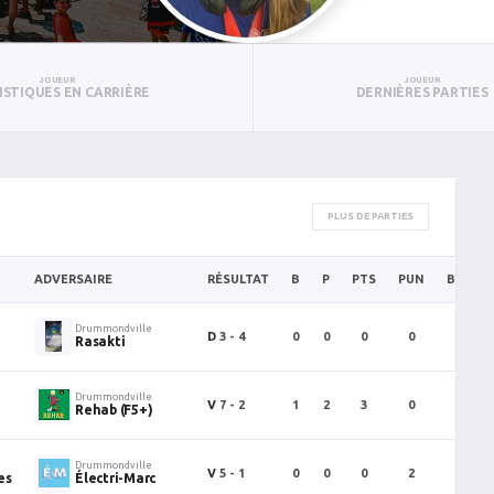
JOUEUR
JOUEUR
ISTIQUES EN CARRIÈRE
DERNIÈRES PARTIES
PLUS DE PARTIES
ADVERSAIRE
RÉSULTAT
B
P
PTS
PUN
BAN
Drummondville
D
3 - 4
0
0
0
0
0
Rasakti
Drummondville
V
7 - 2
1
2
3
0
0
Rehab (F5+)
Drummondville
V
5 - 1
0
0
0
2
0
es
Électri-Marc