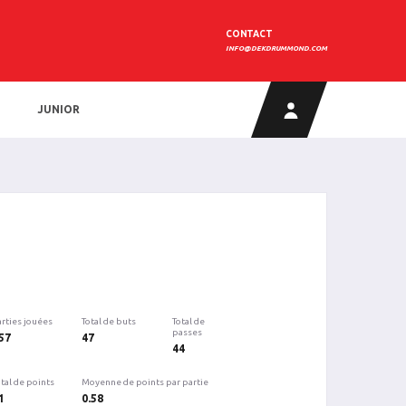
CONTACT
INFO@DEKDRUMMOND.COM
JUNIOR
arties jouées
Total de buts
Total de
passes
57
47
44
tal de points
Moyenne de points par partie
1
0.58