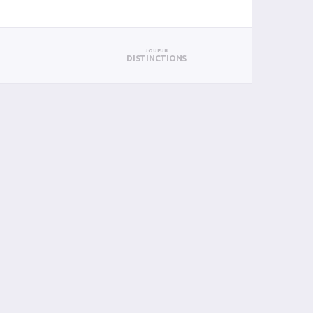
JOUEUR
DISTINCTIONS
PAN
BIN
PIN
0
0
0
0
0
0
0
0
0