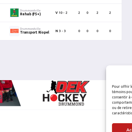
Drummondville
V
10 - 2
2
0
2
2
0
Rehab (F5+)
Drummondville
N
3 - 3
0
0
0
0
0
Transport Riopel
Pour offrir 
témoins pou
consentir à 
comportement
ou de retire
caractéristi
Ac