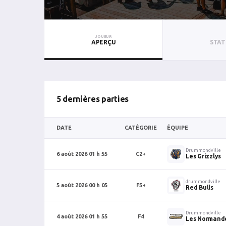
JOUEUR
APERÇU
STAT
5 dernières parties
DATE
CATÉGORIE
ÉQUIPE
Drummondville
6 août 2026 01 h 55
C2+
Les Grizzlys
drummondville
5 août 2026 00 h 05
F5+
Red Bulls
Drummondville
4 août 2026 01 h 55
F4
Les Normand