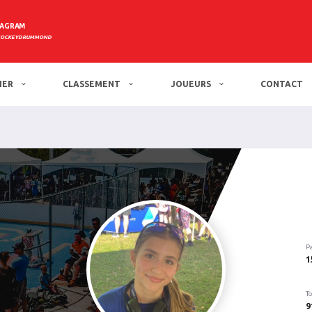
TAGRAM
HOCKEYDRUMMOND
IER
CLASSEMENT
JOUEURS
CONTACT
P
1
To
9