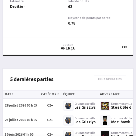
Latéralité
Total de points
Droitier
62
Moyenne de points par partie
0.78
JOUEUR
APERÇU
5 dernières parties
PLUS DE PARTIES
DATE
CATÉGORIE
ÉQUIPE
ADVERSAIRE
Drummondville
Drummondville
28 juillet 2026 00 h 05
C2+
Les Grizzlys
Steak Blé dIn
Drummondville
drummondville
23 juillet 2026 00 h 05
C2+
Les Grizzlys
Moe-hawk
Drummondville
Drummondville
30 juin 2026 01 h 00
C2+