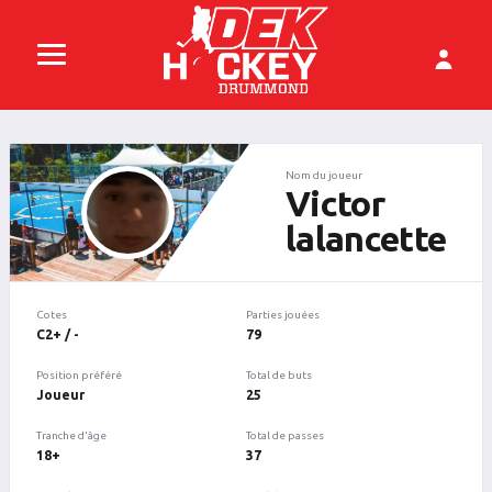
Nom du joueur
Victor
lalancette
Cotes
Parties jouées
C2+ / -
79
Position préféré
Total de buts
Joueur
25
Tranche d'âge
Total de passes
18+
37