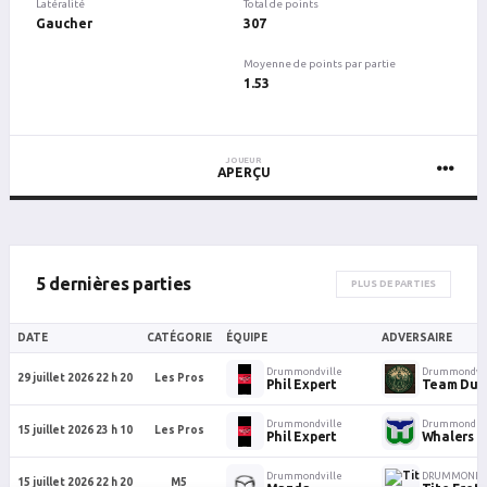
Latéralité
Total de points
Gaucher
307
Moyenne de points par partie
1.53
JOUEUR
APERÇU
5 dernières parties
PLUS DE PARTIES
DATE
CATÉGORIE
ÉQUIPE
ADVERSAIRE
Drummondville
Drummondvil
29 juillet 2026 22 h 20
Les Pros
Phil Expert
Team Duf
Drummondville
Drummond
15 juillet 2026 23 h 10
Les Pros
Phil Expert
Whalers
Drummondville
DRUMMONDV
15 juillet 2026 22 h 20
M5