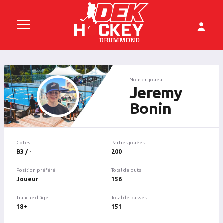
Nom du joueur
Jeremy
Bonin
Cotes
Parties jouées
B3 / -
200
Position préféré
Total de buts
Joueur
156
Tranche d'âge
Total de passes
18+
151