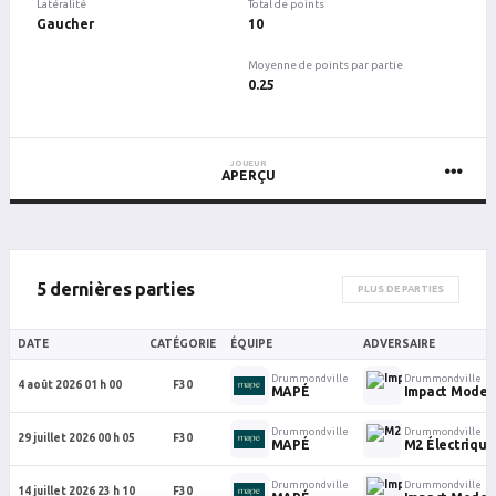
Latéralité
Total de points
Gaucher
10
Moyenne de points par partie
0.25
JOUEUR
APERÇU
5 dernières parties
PLUS DE PARTIES
DATE
CATÉGORIE
ÉQUIPE
ADVERSAIRE
Drummondville
Drummondville
4 août 2026 01 h 00
F30
MAPÉ
Impact Mode
Drummondville
Drummondville
29 juillet 2026 00 h 05
F30
MAPÉ
M2 Électrique
Drummondville
Drummondville
14 juillet 2026 23 h 10
F30