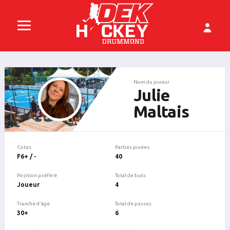
Nom du joueur
Julie
Maltais
Cotes
Parties jouées
F6+ / -
40
Position préféré
Total de buts
Joueur
4
Tranche d'âge
Total de passes
30+
6