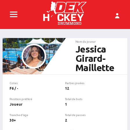
Nom du joueur
Jessica
Girard-
Maillette
Cotes
Parties jouées
F6 / -
12
Position préféré
Total de buts
Joueur
1
Tranche d'âge
Total de passes
30+
2