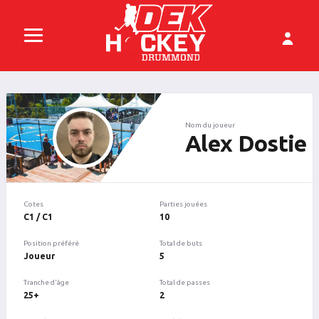
Nom du joueur
Alex Dostie
Cotes
Parties jouées
C1 / C1
10
Position préféré
Total de buts
Joueur
5
Tranche d'âge
Total de passes
25+
2