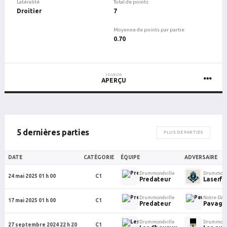
Latéralité
Total de points
Droitier
7
Moyenne de points par partie
0.70
JOUEUR
APERÇU
5 dernières parties
PLUS DE PARTIES
DATE
CATÉGORIE
ÉQUIPE
ADVERSAIRE
Drummondville
Drummond
24 mai 2025 01 h 00
C1
Predateur
Laserfo
Drummondville
Notre-Dam
17 mai 2025 01 h 00
C1
Predateur
Pavage 
Drummondville
Drummond
27 septembre 2024 22 h 20
C1