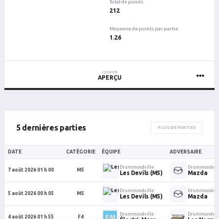
Total de points
212
Moyenne de points par partie
1.26
JOUEUR
APERÇU
5 dernières parties
PLUS DE PARTIES
DATE
CATÉGORIE
ÉQUIPE
ADVERSAIRE
Drummondville
Drummondvil
7 août 2026 01 h 00
M5
Les Devils (M5)
Mazda
Drummondville
Drummondvil
5 août 2026 00 h 05
M5
Les Devils (M5)
Mazda
Drummondville
Drummondvil
4 août 2026 01 h 55
F4