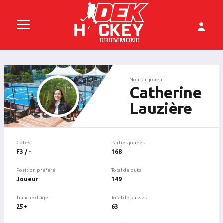
Nom du joueur
Catherine
Lauzière
Cotes
Parties jouées
F3 / -
168
Position préféré
Total de buts
Joueur
149
Tranche d'âge
Total de passes
25+
63